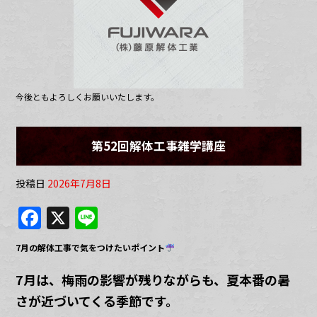
o
k
今後ともよろしくお願いいたします。
第52回解体工事雑学講座
投稿日
2026年7月8日
F
X
Li
a
n
7月の解体工事で気をつけたいポイント
c
e
e
7月は、梅雨の影響が残りながらも、夏本番の暑
さが近づいてくる季節です。
b