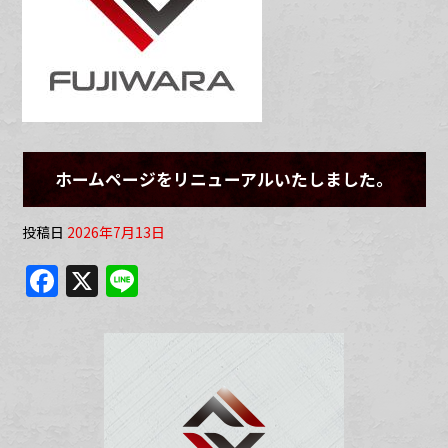
ホームページをリニューアルいたしました。
投稿日
2026年7月13日
F
X
Li
a
n
c
e
e
b
o