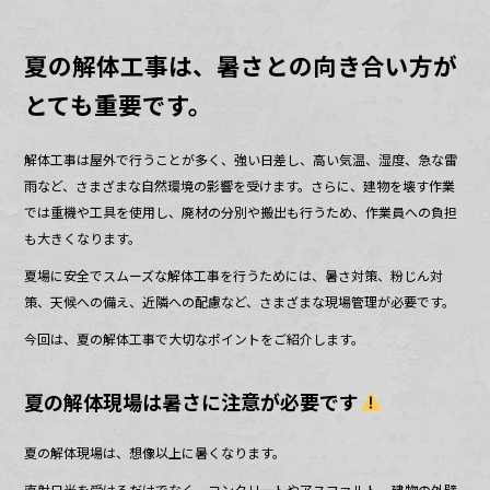
o
k
夏の解体工事は、暑さとの向き合い方が
とても重要です。
解体工事は屋外で行うことが多く、強い日差し、高い気温、湿度、急な雷
雨など、さまざまな自然環境の影響を受けます。さらに、建物を壊す作業
では重機や工具を使用し、廃材の分別や搬出も行うため、作業員への負担
も大きくなります。
夏場に安全でスムーズな解体工事を行うためには、暑さ対策、粉じん対
策、天候への備え、近隣への配慮など、さまざまな現場管理が必要です。
今回は、夏の解体工事で大切なポイントをご紹介します。
夏の解体現場は暑さに注意が必要です
夏の解体現場は、想像以上に暑くなります。
直射日光を受けるだけでなく、コンクリートやアスファルト、建物の外壁