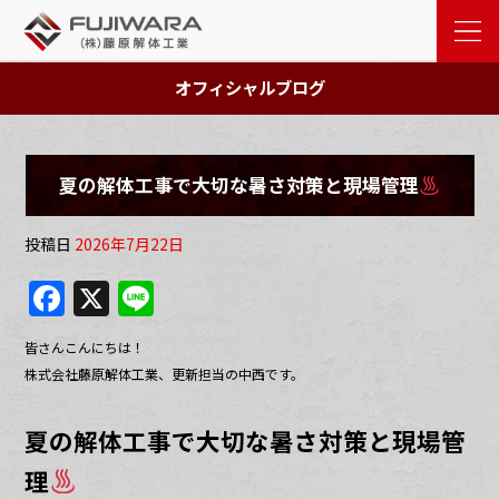
オフィシャルブログ
夏の解体工事で大切な暑さ対策と現場管理
投稿日
2026年7月22日
F
X
Li
a
n
皆さんこんにちは！
c
e
株式会社藤原解体工業、更新担当の中西です。
e
b
夏の解体工事で大切な暑さ対策と現場管
o
理