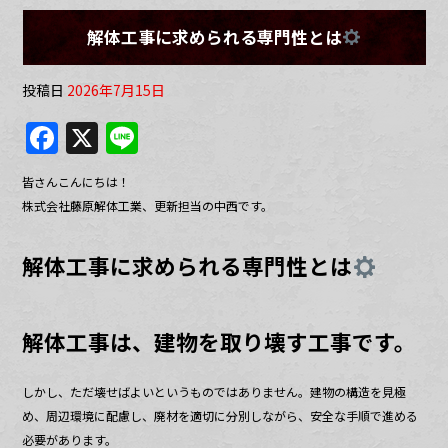
解体工事に求められる専門性とは
投稿日
2026年7月15日
F
X
Li
a
n
皆さんこんにちは！
c
e
株式会社藤原解体工業、更新担当の中西です。
e
b
解体工事に求められる専門性とは
o
o
解体工事は、建物を取り壊す工事です。
k
しかし、ただ壊せばよいというものではありません。建物の構造を見極
め、周辺環境に配慮し、廃材を適切に分別しながら、安全な手順で進める
必要があります。