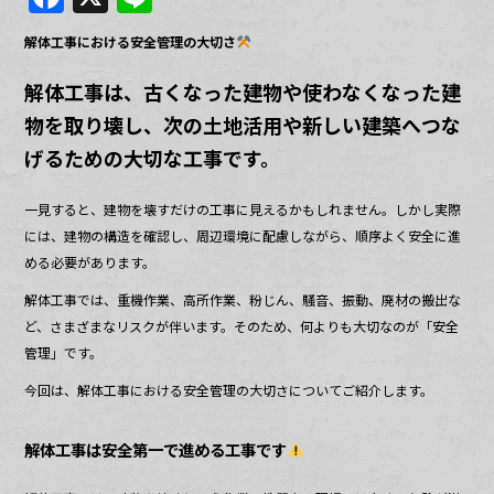
a
n
解体工事における安全管理の大切さ
c
e
e
解体工事は、古くなった建物や使わなくなった建
物を取り壊し、次の土地活用や新しい建築へつな
b
げるための大切な工事です。
o
o
一見すると、建物を壊すだけの工事に見えるかもしれません。しかし実際
k
には、建物の構造を確認し、周辺環境に配慮しながら、順序よく安全に進
める必要があります。
解体工事では、重機作業、高所作業、粉じん、騒音、振動、廃材の搬出な
ど、さまざまなリスクが伴います。そのため、何よりも大切なのが「安全
管理」です。
今回は、解体工事における安全管理の大切さについてご紹介します。
解体工事は安全第一で進める工事です