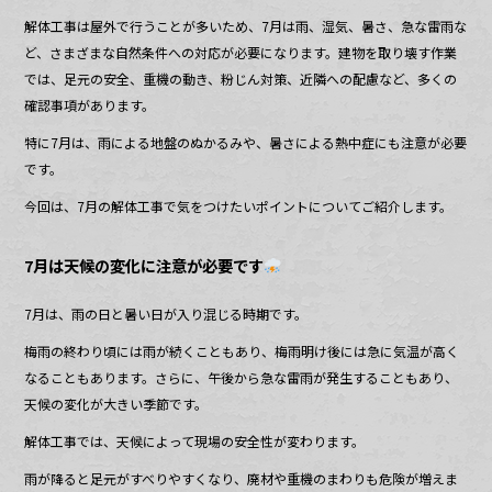
o
解体工事は屋外で行うことが多いため、7月は雨、湿気、暑さ、急な雷雨な
o
ど、さまざまな自然条件への対応が必要になります。建物を取り壊す作業
k
では、足元の安全、重機の動き、粉じん対策、近隣への配慮など、多くの
確認事項があります。
特に7月は、雨による地盤のぬかるみや、暑さによる熱中症にも注意が必要
です。
今回は、7月の解体工事で気をつけたいポイントについてご紹介します。
7月は天候の変化に注意が必要です
7月は、雨の日と暑い日が入り混じる時期です。
梅雨の終わり頃には雨が続くこともあり、梅雨明け後には急に気温が高く
なることもあります。さらに、午後から急な雷雨が発生することもあり、
天候の変化が大きい季節です。
解体工事では、天候によって現場の安全性が変わります。
雨が降ると足元がすべりやすくなり、廃材や重機のまわりも危険が増えま