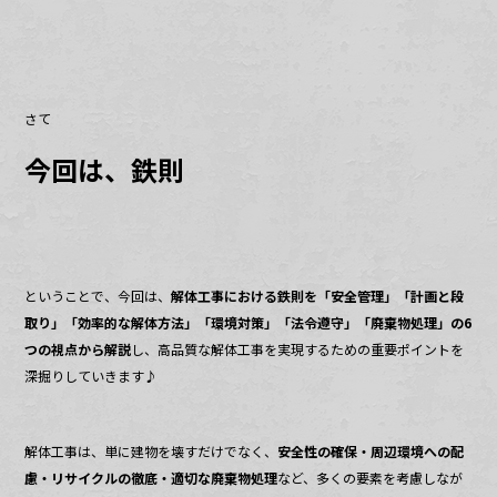
o
o
k
さて
今回は、鉄則
ということで、今回は、
解体工事における鉄則を「安全管理」「計画と段
取り」「効率的な解体方法」「環境対策」「法令遵守」「廃棄物処理」の6
つの視点から解説
し、高品質な解体工事を実現するための重要ポイントを
深掘りしていきます♪
解体工事は、単に建物を壊すだけでなく、
安全性の確保・周辺環境への配
慮・リサイクルの徹底・適切な廃棄物処理
など、多くの要素を考慮しなが