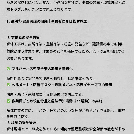
ら進めなければなりません。不適切な解体は、
事故の発生・環境汚染・近
隣トラブル
を引き起こす原因になります。
1. 鉄則① 安全管理の徹底｜事故ゼロを目指す施工
① 労働者の安全対策
解体工事は、高所作業・重機作業・粉塵の発生など、
建設業の中でも特に
危険が伴う作業
です。作業員の安全を確保するため、以下の点を徹底する
必要があります。
フルハーネス型安全帯の着用を義務化
高所作業では安全帯の使用を徹底し、転落事故を防ぐ。
ヘルメット・防塵マスク・保護メガネ・防音イヤーマフの着用
粉塵・騒音・飛散物による健康被害を防止する。
作業員ごとの役割分担と危険予知活動（KY活動）の実施
解体作業の前に、「どの工程でどのような危険があるか」を確認し、事故
を未然に防ぐ。
② 現場の安全管理
解体現場では、事故を防ぐために
場内の整理整頓と安全対策の徹底
が求め