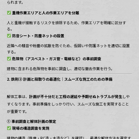
られます。
重機作業エリアと人の作業エリアを分離
人と重機が接触するリスクを排除するため、作業エリアを明確に区分す
る。
防音シート・防塵ネットの設置
近隣への騒音や粉塵の拡散を防ぐため、仮囲いや防護ネットを適切に設置
する。
危険物（アスベスト・ガス管・電線など）の事前調査
建物に含まれる危険物を事前に調査し、適切な撤去作業を行う。
2. 鉄則② 計画と段取りの最適化｜スムーズな施工のための準備
解体工事は、
計画が不十分だと工程の遅延や予期せぬトラブルが発生
しや
すくなります。事前準備をしっかり行い、スムーズな施工を実現すること
が重要です。
① 事前調査と解体計画の策定
現場の構造調査を実施
建物の構造（鉄骨・RC造・木造など）を確認し、最適な解体方法を選定す