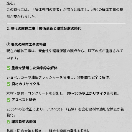
進む。
この時代には、「解体専門の業者」が次々と誕生し、現代の解体工事の基
盤が築かれました。
2. 現代の解体工事｜技術革新と環境配慮の時代
① 現代の解体工事の特徴
現在の解体工事は、安全性や環境保護の観点から、以下の点が重視されて
います。
重機を活用した効率的な解体
ショベルカーや油圧クラッシャーを使用し、短期間で安全に解体。
廃材のリサイクル
木材・鉄骨・コンクリートを分別し、
80〜90％以上がリサイクル可能
。
アスベスト除去
2006年の法改正により、アスベスト（石綿）を含む建材の適切な除去が義
務化。
環境負荷の軽減
防塵・防音対策を徹底し、騒音や粉塵の発生を抑制。