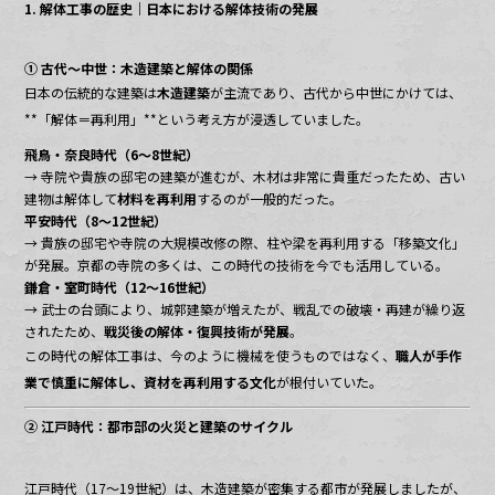
1. 解体工事の歴史｜日本における解体技術の発展
① 古代〜中世：木造建築と解体の関係
日本の伝統的な建築は
木造建築
が主流であり、古代から中世にかけては、
**「解体＝再利用」**という考え方が浸透していました。
飛鳥・奈良時代（6〜8世紀）
→ 寺院や貴族の邸宅の建築が進むが、木材は非常に貴重だったため、古い
建物は解体して
材料を再利用
するのが一般的だった。
平安時代（8〜12世紀）
→ 貴族の邸宅や寺院の大規模改修の際、柱や梁を再利用する「移築文化」
が発展。京都の寺院の多くは、この時代の技術を今でも活用している。
鎌倉・室町時代（12〜16世紀）
→ 武士の台頭により、城郭建築が増えたが、戦乱での破壊・再建が繰り返
されたため、
戦災後の解体・復興技術が発展
。
この時代の解体工事は、今のように機械を使うものではなく、
職人が手作
業で慎重に解体し、資材を再利用する文化
が根付いていた。
② 江戸時代：都市部の火災と建築のサイクル
江戸時代（17〜19世紀）は、木造建築が密集する都市が発展しましたが、