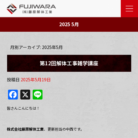
2025 5月
月別アーカイブ:
2025年5月
第12回解体工事雑学講座
投稿日
2025年5月19日
F
X
Li
a
n
皆さんこんにちは！
c
e
e
株式会社藤原解体工業
、更新担当の中西です。
b