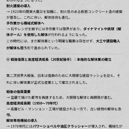
耐火建築の導入
→ 1923年の関東大震災を契機に、耐火性のある鉄筋コンクリート造の建築
が普及し、これに伴い、解体技術も進化。
手作業から機械式解体へ
→ 石やレンガを崩すには手作業では限界があり、
ダイナマイトや鉄球（解
体ボール）を使用した解体
が行われるようになった。
この時代には、まだ解体業という明確な職業は存在せず、
大工や建設職人
が解体も担う
形で進められていた。
④ 戦後復興と高度経済成長（20世紀後半）：本格的な解体業の確立
第二次世界大戦後、日本は復興のために大規模な建設ラッシュを迎え、そ
れに伴い解体業が正式な産業として確立されました。
戦後の復興需要
→ 空襲で焼けた都市を再建するため、大規模な解体と再開発が進む。
高度経済成長期（1950〜70年代）
→ 高層ビル・マンション・工場が建設される一方で、古い建物の解体も急
増。
解体専用機械の導入
→ 1970年代には
パワーショベルや油圧クラッシャー
が導入され、機械化が