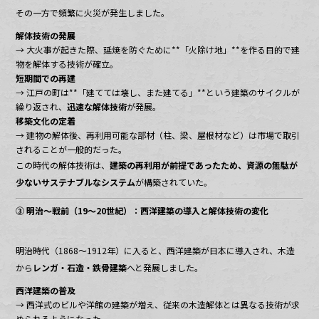
その一方で頻繁に火災が発生しました。
解体技術の発展
→ 大火事が起きた際、延焼を防ぐために**「火除け地」**を作る目的で建
物を解体する技術が確立。
短期間での再建
→ 江戸の町は**「建てては壊し、また建てる」**という建築のサイクルが
繰り返され、
迅速な解体技術
が発展。
移築文化の定着
→ 建物の解体後、再利用可能な部材（柱、梁、屋根材など）は市場で取引
されることが一般的だった。
この時代の解体技術は、
建築の再利用が前提であったため、資源の無駄が
少ないサステナブルなシステム
が構築されていた。
③ 明治〜戦前（19〜20世紀）：西洋建築の導入と解体技術の変化
明治時代（1868〜1912年）に入ると、西洋建築が日本に導入され、木造
から
レンガ・石造・鉄骨建築
へと発展しました。
西洋建築の普及
→ 西洋式のビルや洋館の建築が増え、従来の木造解体とは異なる技術が求
められるようになった。