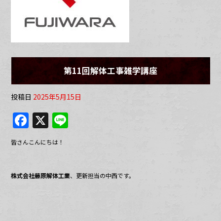
第11回解体工事雑学講座
投稿日
2025年5月15日
F
X
Li
a
n
皆さんこんにちは！
c
e
e
株式会社藤原解体工業
、更新担当の中西です。
b
o
o