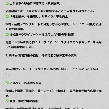
上から下へ順番に解体する（順序解体）
高層建築では、
上層階から順に解体することで安全性を確保
できる。
「分別解体」を徹底し、リサイクル率を向上
木材・金属・コンクリートを分別しながら解体
し、リサイクル可能な資源
を最大限活用。
爆破解体やワイヤーソーを活用した特殊解体技術
高層ビルや特殊構造物には、
ワイヤーソーやダイヤモンドカッターを活用
した精密解体
が有効。
4. 鉄則④ 環境対策の強化｜持続可能な解体工事の実現
近年の解体工事では、環境負荷を最小限に抑えることが求められていま
す。
アスベストの適切な除去
飛散防止措置（湿潤化・養生シート）を徹底し、専門業者が除去作業を実
施
。
騒音・振動対策の強化
低騒音・低振動の重機を使用
し、作業時間を適切に管理する。