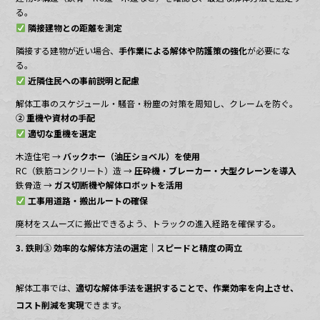
る。
隣接建物との距離を測定
隣接する建物が近い場合、
手作業による解体や防護策の強化
が必要にな
る。
近隣住民への事前説明と配慮
解体工事のスケジュール・騒音・粉塵の対策を周知し、クレームを防ぐ。
② 重機や資材の手配
適切な重機を選定
木造住宅 →
バックホー（油圧ショベル）を使用
RC（鉄筋コンクリート）造 →
圧砕機・ブレーカー・大型クレーンを導入
鉄骨造 →
ガス切断機や解体ロボットを活用
工事用道路・搬出ルートの確保
廃材をスムーズに搬出できるよう、トラックの進入経路を確保する。
3. 鉄則③ 効率的な解体方法の選定｜スピードと精度の両立
解体工事では、
適切な解体手法を選択することで、作業効率を向上させ、
コスト削減を実現
できます。