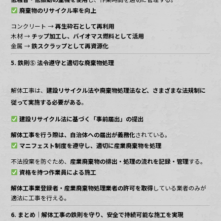
廃棄物のリサイクル率を向上
コンクリート →
再生砕石として再利用
木材 →
チップ加工し、バイオマス燃料として活用
金属 →
鉄スクラップとして再資源化
5. 鉄則⑤ 法令遵守と適切な廃棄物処理
解体工事は、
建設リサイクル法や廃棄物処理法など、さまざまな法規制に
従って実施する必要がある
。
建設リサイクル法に基づく「事前届出」の提出
解体工事を行う際は、自治体への届出が義務化
されている。
マニフェスト制度を遵守し、適切に産業廃棄物を処理
不法投棄を防ぐため、
産業廃棄物の排出・処理の流れを記録・管理
する。
資格を持つ作業員による施工
解体工事業登録者・産業廃棄物処理業者の許可を取得
している業者のみが
適法に工事を行える。
6. まとめ｜解体工事の鉄則を守り、安全で持続可能な施工を実現