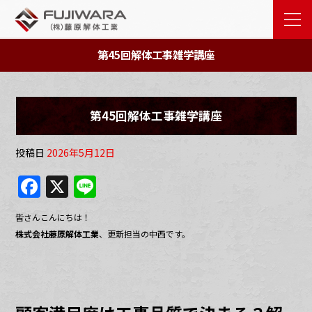
第45回解体工事雑学講座
第45回解体工事雑学講座
投稿日
2026年5月12日
F
X
Li
a
n
皆さんこんにちは！
c
e
株式会社藤原解体工業
、更新担当の中西です。
e
b
o